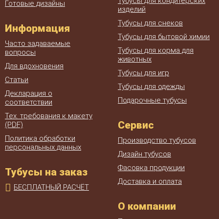
Тубусы для кондитерских
Готовые дизайны
изделий
Тубусы для снеков
Информация
Тубусы для бытовой химии
Часто задаваемые
Тубусы для корма для
вопросы
животных
Для вдохновения
Тубусы для игр
Статьи
Тубусы для одежды
Декларация о
Подарочные тубусы
соответствии
Тех. требования к макету
Сервис
(PDF)
Политика обработки
Производство тубусов
персональных данных
Дизайн тубусов
Фасовка продукции
Тубусы на заказ
Доставка и оплата
БЕСПЛАТНЫЙ РАСЧЁТ
О компании