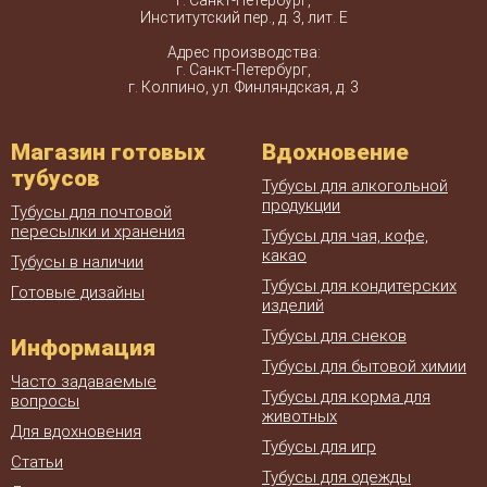
г. Санкт-Петербург,
Институтский пер., д. 3, лит. Е
Адрес производства:
г. Санкт-Петербург,
г. Колпино, ул. Финляндская, д. 3
Магазин готовых
Вдохновение
тубусов
Тубусы для алкогольной
продукции
Тубусы для почтовой
пересылки и хранения
Тубусы для чая, кофе,
какао
Тубусы в наличии
Тубусы для кондитерских
Готовые дизайны
изделий
Тубусы для снеков
Информация
Тубусы для бытовой химии
Часто задаваемые
Тубусы для корма для
вопросы
животных
Для вдохновения
Тубусы для игр
Статьи
Тубусы для одежды