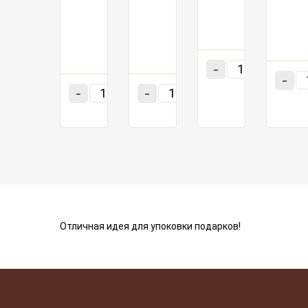
шт.
₽/
300
113.6
300
118.4
шт.
шт.
₽/
шт.
₽/
шт.
шт.
500
101.17
шт.
₽/шт.
500
95.14
500
99.16
шт.
₽/
шт.
₽/
шт.
шт.
-
+
-
-
+
-
+
Отличная идея для упоковки подарков!