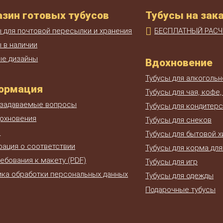
зин готовых тубусов
Тубусы на зак
ы для почтовой пересылки и хранения
БЕСПЛАТНЫЙ РАСЧ
 в наличии
ые дизайны
Вдохновение
Тубусы для алкогольн
ормация
Тубусы для чая, кофе,
 задаваемые вопросы
Тубусы для кондитерс
дохновения
Тубусы для снеков
и
Тубусы для бытовой 
рация о соответствии
Тубусы для корма дл
ребования к макету (PDF)
Тубусы для игр
ика обработки персональных данных
Тубусы для одежды
Подарочные тубусы