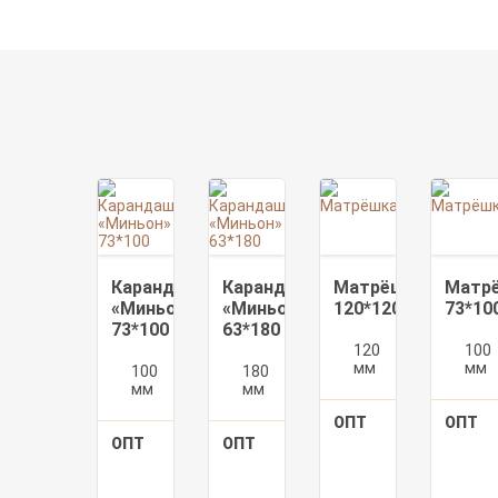
Карандашница
Карандашница
Матрёшка
Матр
«Миньон»
«Миньон»
120*120
73*10
73*100
63*180
120
120
100
мм
мм
мм
100
73
180
63
мм
мм
мм
мм
ОПТ
100
151
ОПТ
шт.
₽/
ОПТ
100
142
ОПТ
100
148
шт.
шт.
₽/
шт.
₽/
шт.
шт.
300
120.8