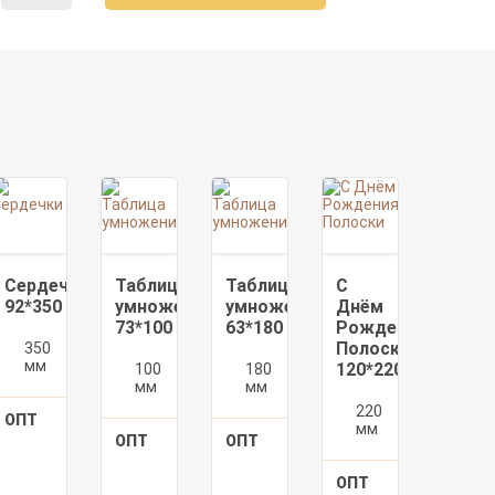
Сердечки
Таблица
Таблица
С
92*350
умножения
умножения
Днём
73*100
63*180
Рождения
Полоски
0
350
92
мм
мм
120*220
100
73
180
63
мм
мм
мм
мм
220
120
194
ОПТ
100
182
мм
мм
₽/
шт.
₽/
ОПТ
100
142
ОПТ
100
148
шт.
шт.
шт.
₽/
шт.
₽/
шт.
шт.
155.2
300
145.6
ОПТ
100
194